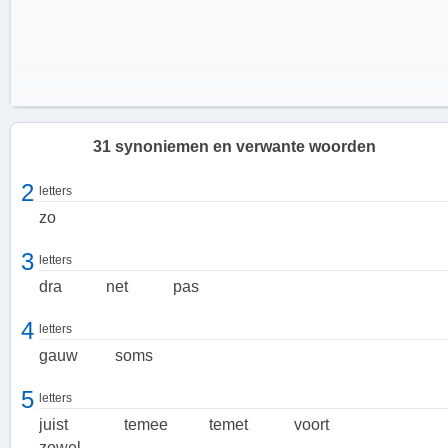
31 synoniemen en verwante woorden
2
letters
zo
3
letters
dra
net
pas
4
letters
gauw
soms
Gebruik van 'aanstonds'
'Aanstonds' wordt vaak gebruikt in formele en literaire contexten.
5
letters
Het kan worden gebruikt om aan te geven dat iets snel zal
juist
temee
temet
voort
plaatsvinden, zoals een afspraak, een gebeurtenis of een actie. Het
zowel
woord wordt ook gebruikt om aan te geven dat iets op het punt