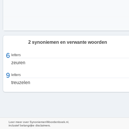
2 synoniemen en verwante woorden
6
letters
zeuren
9
letters
treuzelen
Kenmerken van 'bab'
Leer meer over SynoniemenWoordenboek.nl,
Wanneer iemand 'bab' gedrag vertoont, kan dit zich uiten in
inclusief belangrijke disclaimers.
verschillende kenmerken. Deze kunnen onder andere zijn: