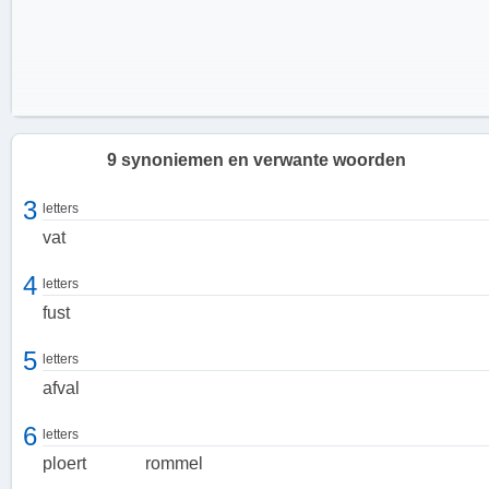
9 synoniemen en verwante woorden
3
letters
vat
4
letters
fust
5
letters
afval
Gebruik van een barrel
6
letters
Een barrel kan worden gebruikt als fust voor olie, maar ook voor
ploert
rommel
andere vloeistoffen of materialen. Het is een handig hulpmiddel