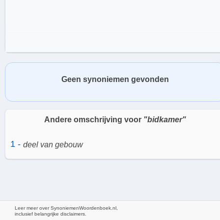
Geen synoniemen gevonden
Andere omschrijving voor
"bidkamer"
1 -
deel van gebouw
Kenmerken van een Bidkamer
Leer meer over SynoniemenWoordenboek.nl,
Een bidkamer is vaak een serene en rustige ruimte, met minimale
inclusief belangrijke disclaimers.