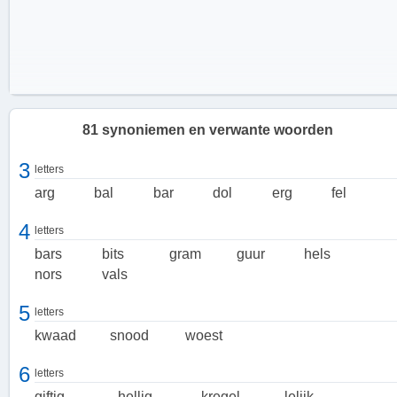
81 synoniemen en verwante woorden
3
letters
arg
bal
bar
dol
erg
fel
4
letters
bars
bits
gram
guur
hels
nors
vals
5
letters
De verschillende nuances van 'boos'
kwaad
snood
woest
Er zijn verschillende woorden die gebruikt kunnen worden om de
intensiteit en aard van boosheid te beschrijven. Zo kan iemand
6
letters
'furieus' zijn, wat duidt op een extreme vorm van woede. 'Lelijk' en
giftig
hellig
kregel
lelijk
'vals' verwijzen naar een boosheid die gepaard gaat met