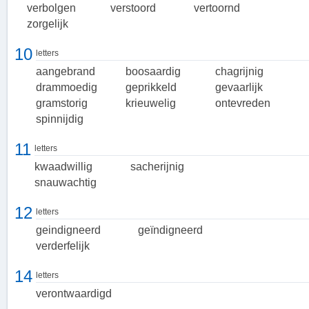
Boosheid is een natuurlijke menselijke emotie die iedereen wel
verbolgen
verstoord
vertoornd
eens ervaart. Het is belangrijk om deze emotie te herkennen, te
zorgelijk
begrijpen en er op een constructieve manier mee om te gaan.
10
letters
aangebrand
boosaardig
chagrijnig
drammoedig
geprikkeld
gevaarlijk
gramstorig
krieuwelig
ontevreden
spinnijdig
11
letters
kwaadwillig
sacherijnig
snauwachtig
12
letters
geindigneerd
geïndigneerd
verderfelijk
14
letters
verontwaardigd