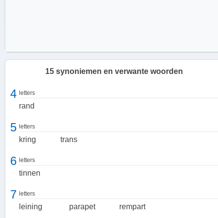
15 synoniemen en verwante woorden
4
letters
rand
5
letters
kring
trans
6
letters
tinnen
7
letters
Waar wordt een borstwering voor gebruikt?
leining
parapet
rempart
Een borstwering heeft verschillende toepassingen, afhankelijk van