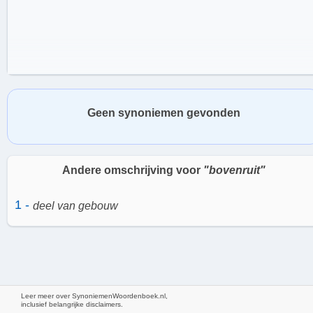
Geen synoniemen gevonden
Andere omschrijving voor
"bovenruit"
1 -
deel van gebouw
Functionaliteit en Voordelen
De bovenruit heeft verschillende functies en voordelen. Ten eerste
Leer meer over SynoniemenWoordenboek.nl,
zorgt het voor natuurlijke verlichting in een ruimte. Door het
inclusief belangrijke disclaimers.