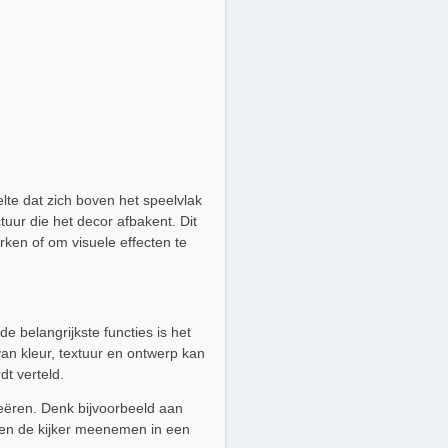
lte dat zich boven het speelvlak
uur die het decor afbakent. Dit
rken of om visuele effecten te
e belangrijkste functies is het
an kleur, textuur en ontwerp kan
dt verteld.
eëren. Denk bijvoorbeeld aan
n en de kijker meenemen in een