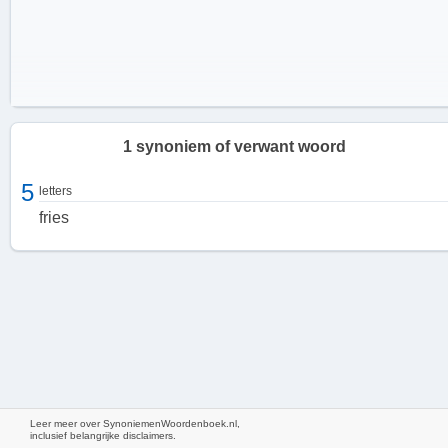
1 synoniem of verwant woord
5
letters
fries
De betekenis van het bovenstuk van een versierde
gevel
Leer meer over SynoniemenWoordenboek.nl,
Het bovenstuk van een versierde gevel heeft een symbolische
inclusief belangrijke disclaimers.
betekenis en kan verschillende vormen aannemen, afhankelijk van