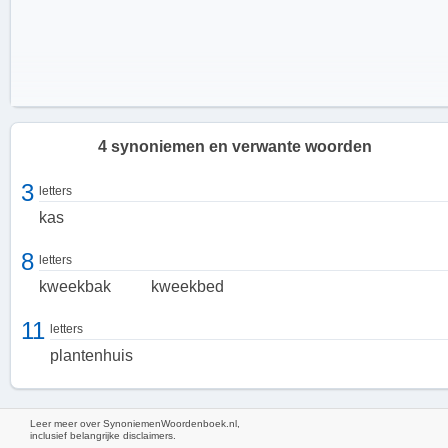
4 synoniemen en verwante woorden
3
letters
kas
8
letters
kweekbak
kweekbed
11
letters
plantenhuis
Leer meer over SynoniemenWoordenboek.nl,
inclusief belangrijke disclaimers.
Hoe werkt een broeibak?