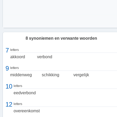
8 synoniemen en verwante woorden
7
letters
akkoord
verbond
9
letters
middenweg
schikking
vergelijk
10
letters
eedverbond
12
letters
overeenkomst
De kracht van een compromis