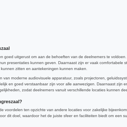
zaal
en goed uitgerust om aan de behoeften van de deelnemers te voldoen.
hun presentaties kunnen geven. Daarnaast zijn er vaak comfortabele st
l kunnen zitten en aantekeningen kunnen maken.
en van moderne audiovisuele apparatuur, zoals projectoren, geluidssy
elijk en goed verstaanbaar zijn voor alle aanwezigen. Daarnaast zijn er 
gelijkheden, zodat deelnemers vanuit verschillende locaties kunnen d
ngreszaal?
de voordelen ten opzichte van andere locaties voor zakelijke bijeenkom
r dit doel, waardoor het de juiste sfeer en faciliteiten biedt om een s