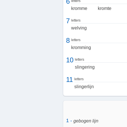
6
letters
kromme
kromte
7
letters
welving
8
letters
kromming
10
letters
slingering
11
letters
slingerlijn
1 -
gebogen lijn