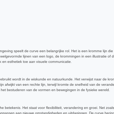
mgeving speelt de curve een belangrijke rol. Het is een kromme lijn di
welgevormde lijnen van een logo, de krommingen in een illustratie of de
en esthetiek toe aan visuele communicatie.
ebruikt wordt in de wiskunde en natuurkunde. Het verwijst naar de kro
jn afwijkt van een rechte lijn, terwijl kromte de snelheid van de veran
ij het bestuderen van de vormen en bewegingen in de fysieke wereld.
 betekenis. Het staat voor flexibiliteit, verandering en groei. Net zoal
aanpassen aan nieuwe omstandigheden en uitdagingen. De curve herinne