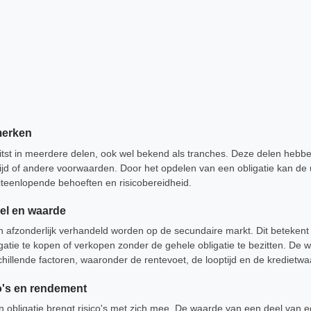
merken
itst in meerdere delen, ook wel bekend als tranches. Deze delen hebb
ptijd of andere voorwaarden. Door het opdelen van een obligatie kan 
iteenlopende behoeften en risicobereidheid.
del en waarde
 afzonderlijk verhandeld worden op de secundaire markt. Dit betekent 
atie te kopen of verkopen zonder de gehele obligatie te bezitten. De
chillende factoren, waaronder de rentevoet, de looptijd en de kredietwa
co's en rendement
n obligatie brengt risico's met zich mee. De waarde van een deel van 