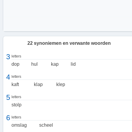
22 synoniemen en verwante woorden
3
letters
dop
hul
kap
lid
4
letters
kaft
klap
klep
5
letters
stolp
Verschillende toepassingen
6
letters
Een deksel kan verschillende vormen aannemen en wordt in
omslag
scheel
diverse contexten gebruikt. Zo wordt het bijvoorbeeld gebruikt als
couverture op een chocoladereep, als sluiting van een horlogekast,