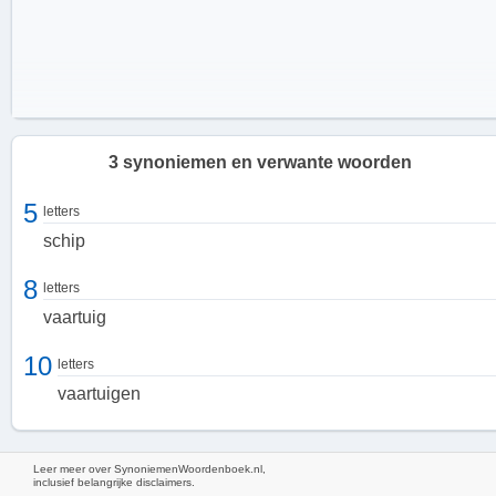
3 synoniemen en verwante woorden
5
letters
schip
8
letters
vaartuig
10
letters
vaartuigen
Soorten schepen
Leer meer over SynoniemenWoordenboek.nl,
inclusief belangrijke disclaimers.