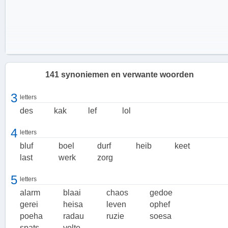
141 synoniemen en verwante woorden
3
letters
des
kak
lef
lol
4
letters
bluf
boel
durf
heib
keet
last
werk
zorg
5
letters
Beroering en woeligheid
alarm
blaai
chaos
gedoe
Drukte kan ook worden geassocieerd met beroering en woeligheid.
gerei
heisa
leven
ophef
Het is een staat van onrust en opwinding, waarin mensen zich
poeha
radau
ruzie
soesa
haasten en er veel commotie is. Het kan een gevoel van chaos en
spats
volte
rumoer met zich meebrengen.