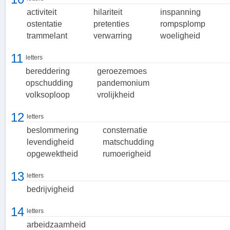
activiteit
hilariteit
inspanning
ostentatie
pretenties
rompsplomp
trammelant
verwarring
woeligheid
11
letters
bereddering
geroezemoes
opschudding
pandemonium
volksoploop
vrolijkheid
12
letters
beslommering
consternatie
levendigheid
matschudding
opgewektheid
rumoerigheid
13
letters
bedrijvigheid
14
letters
arbeidzaamheid