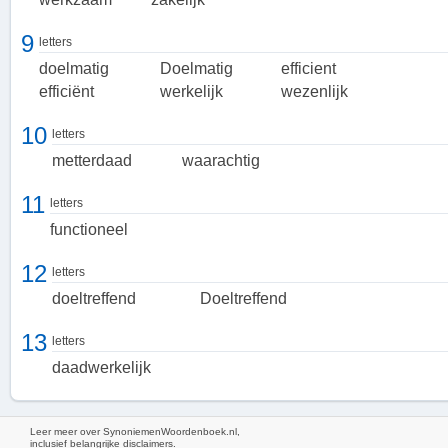
effectieve aanpak kan efficiënt zijn, maar een efficiënte aanpak is
9
niet per definitie effectief.
letters
doelmatig
Doelmatig
efficient
Kenmerken van effectiviteit
efficiënt
werkelijk
wezenlijk
Effectiviteit wordt gekenmerkt door het vermogen om resultaten te
10
behalen en doelen te bereiken. Een effectieve persoon, organisatie
letters
of strategie is in staat om metterdaad en raak te handelen, waarbij
metterdaad
waarachtig
de inspanningen werkelijk werkzaam en wezenlijk zijn. Effectiviteit
vereist een reële en waarachtige benadering, waarbij de focus ligt
11
letters
op het behalen van concrete en waardevolle resultaten.
functioneel
Belang van effectiviteit
12
letters
Effectiviteit is van cruciaal belang in verschillende aspecten van het
doeltreffend
Doeltreffend
leven, zoals persoonlijke ontwikkeling, zakelijke strategieën en
projectmanagement. Door effectief te zijn, kunnen doelen sneller
13
letters
en efficiënter worden bereikt, wat leidt tot groei, succes en
daadwerkelijk
voldoening. Het vermogen om effectief te handelen en te opereren
is een waardevolle vaardigheid die kan bijdragen aan individuele
en collectieve prestaties.
Leer meer over SynoniemenWoordenboek.nl,
inclusief belangrijke disclaimers.