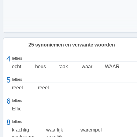
25 synoniemen en verwante woorden
4
letters
echt
heus
raak
waar
WAAR
5
letters
reeel
reëel
6
letters
Effici
Efficiëntie en effectiviteit
Efficiëntie en effectiviteit zijn nauw met elkaar verbonden, maar
8
letters
hebben een subtiele nuanceverschil. Terwijl effectiviteit zich richt op
krachtig
waarlijk
warempel
het behalen van het doel, richt efficiëntie zich op het bereiken van
werkzaam
zakelijk
het doel op de meest optimale en minst verspillende manier. Een