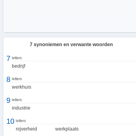
7 synoniemen en verwante woorden
7
letters
bedrijf
8
letters
werkhuis
9
letters
industrie
10
letters
nijverheid
werkplaats
De rol van een fabriek