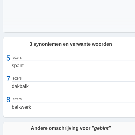
3 synoniemen en verwante woorden
5
letters
spant
7
letters
dakbalk
8
letters
balkwerk
De functie van een gebint
Het gebint heeft meerdere functies in de constructie van een
Andere omschrijving voor
"gebint"
gebouw. Allereerst zorgt het voor de ondersteuning van het dak. De