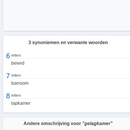
3 synoniemen en verwante woorden
6
letters
beierd
7
letters
barroom
8
letters
tapkamer
De functie van een gelagkamer
Andere omschrijving voor
"gelagkamer"