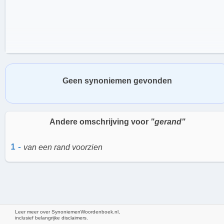
Geen synoniemen gevonden
Andere omschrijving voor
"gerand"
1 -
van een rand voorzien
Het belang van een rand
Leer meer over SynoniemenWoordenboek.nl,
inclusief belangrijke disclaimers.
Het aanbrengen van een rand heeft verschillende voordelen. Ten