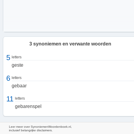
3 synoniemen en verwante woorden
5
letters
geste
6
letters
gebaar
11
letters
gebarenspel
Leer meer over SynoniemenWoordenboek.nl,
inclusief belangrijke disclaimers.
Hoe werkt gesticulatie?