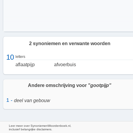
2 synoniemen en verwante woorden
10
letters
aflaatpijp
afvoerbuis
Andere omschrijving voor
"gootpijp"
1 -
deel van gebouw
Hoe werkt een gootpijp?
Leer meer over SynoniemenWoordenboek.nl,
inclusief belangrijke disclaimers.