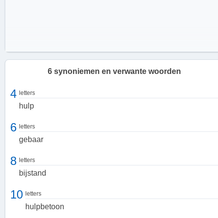
6 synoniemen en verwante woorden
4
letters
hulp
6
letters
gebaar
8
letters
bijstand
10
letters
hulpbetoon
Wanneer wordt een handreiking gedaan?