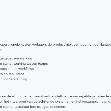
operationele kosten verlagen, de productiviteit verhogen en de klantt
r:
 gegevensverwerking
 en samenwerking tussen teams
rocessen en workflows
ies en resultaten
en -ondersteuning
ceerde algoritmen en kunstmatige intelligentie om repetitieve taken t
r het integreren van verschillende systemen en het verzamelen van dat
m snel en accuraat beslissingen te nemen.