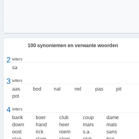
100 synoniemen en verwante woorden
2
letters
sa
3
letters
aas
bod
nat
nel
pas
pit
pot
4
letters
bank
boer
club
coup
dame
down
hand
heer
mars
mats
oost
rick
roem
s.a.
sans
Coup, double en gasco
slag
slam
slem
stuk
tien