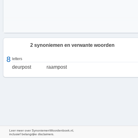
2 synoniemen en verwante woorden
8
letters
deurpost
raampost
Kenmerken van Kozijnstijl
Kozijnstijl kan variëren afhankelijk van de architecturale stroming of
Leer meer over SynoniemenWoordenboek.nl,
het tijdperk waarin een gebouw is gebouwd. Hier zijn enkele
inclusief belangrijke disclaimers.
veelvoorkomende kenmerken: