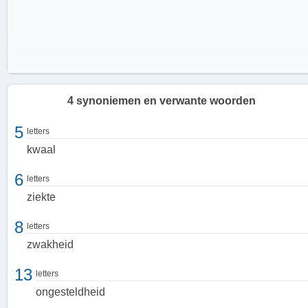
4 synoniemen en verwante woorden
5
letters
kwaal
6
letters
ziekte
8
letters
zwakheid
Symptomen en oorzaken
13
letters
De symptomen van krankheid kunnen variëren afhankelijk van de
ongesteldheid
specifieke aandoening. Veelvoorkomende symptomen zijn onder