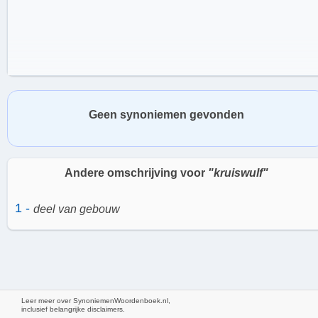
Geen synoniemen gevonden
Andere omschrijving voor
"kruiswulf"
1 -
deel van gebouw
Hoe ziet de Kruiswulf eruit?
Leer meer over SynoniemenWoordenboek.nl,
inclusief belangrijke disclaimers.