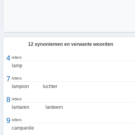
12 synoniemen en verwante woorden
4
letters
lamp
7
letters
lampion
luchter
8
letters
lantaren
lanteern
9
letters
campanile
De functie van een lantaarn