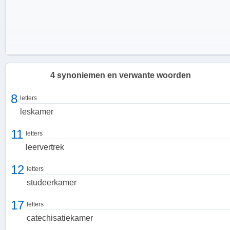
4 synoniemen en verwante woorden
8
letters
leskamer
11
letters
leervertrek
12
letters
studeerkamer
17
letters
Een Plek voor Interactie
catechisatiekamer
In de leerkamer kunnen leerlingen en docenten samenkomen om