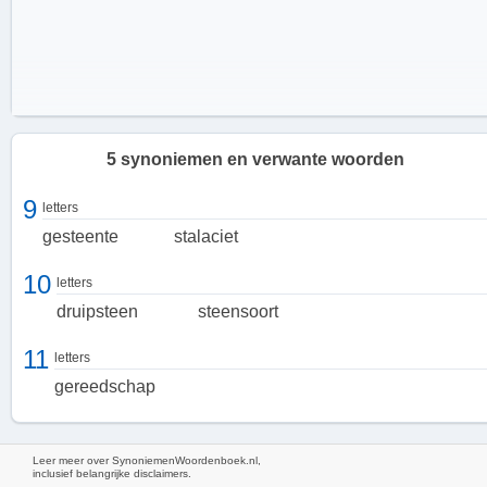
5 synoniemen en verwante woorden
9
letters
gesteente
stalaciet
10
letters
druipsteen
steensoort
11
letters
gereedschap
Hoe ontstaat een leksteen?
Leer meer over SynoniemenWoordenboek.nl,
inclusief belangrijke disclaimers.