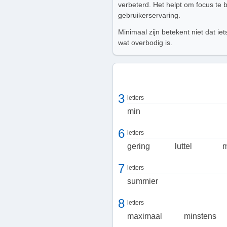
verbeterd. Het helpt om focus te b
gebruikerservaring.
Minimaal zijn betekent niet dat ie
wat overbodig is.
3
letters
min
6
letters
gering
luttel
m
7
letters
summier
8
letters
maximaal
minstens