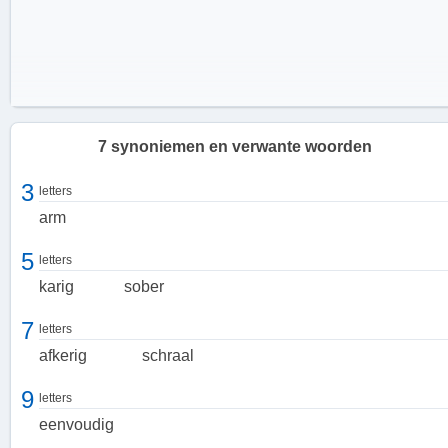
7 synoniemen en verwante woorden
3
letters
arm
5
letters
karig
sober
7
letters
afkerig
schraal
Eenvoud en soberheid
9
letters
Wanneer iets niet overvloedig is, kan het ook worden beschreven
eenvoudig
als eenvoudig, sober, schraal of karig. Dit impliceert dat er geen
sprake is van overmatige luxe, weelderigheid of overdaad. In plaats