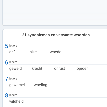
21 synoniemen en verwante woorden
5
letters
drift
hitte
woede
6
letters
geweld
kracht
onrust
oproer
7
letters
gewemel
woeling
De Kracht van Onstuimigheid
8
letters
Onstuimigheid is een eigenschap die niet te onderschatten valt. Het
wildheid
is een bron van turbulentie en vehementie, die een gevoel van
wildheid en woede kan oproepen. De kracht van onstuimigheid ligt