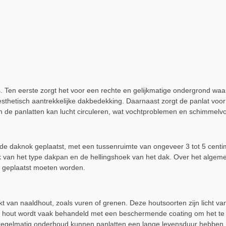
s. Ten eerste zorgt het voor een rechte en gelijkmatige ondergrond w
 esthetisch aantrekkelijke dakbedekking. Daarnaast zorgt de panlat voo
n de panlatten kan lucht circuleren, wat vochtproblemen en schimmel
 de daknok geplaatst, met een tussenruimte van ongeveer 3 tot 5 centi
jk van het type dakpan en de hellingshoek van het dak. Over het algemee
ar geplaatst moeten worden.
 van naaldhout, zoals vuren of grenen. Deze houtsoorten zijn licht v
t hout wordt vaak behandeld met een beschermende coating om het t
 regelmatig onderhoud kunnen panlatten een lange levensduur hebben.