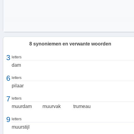
8 synoniemen en verwante woorden
3
letters
dam
6
letters
pilaar
7
letters
muurdam
muurvak
trumeau
9
letters
De functie van een penant
muurstijl
Een penant heeft zowel een functionele als een decoratieve