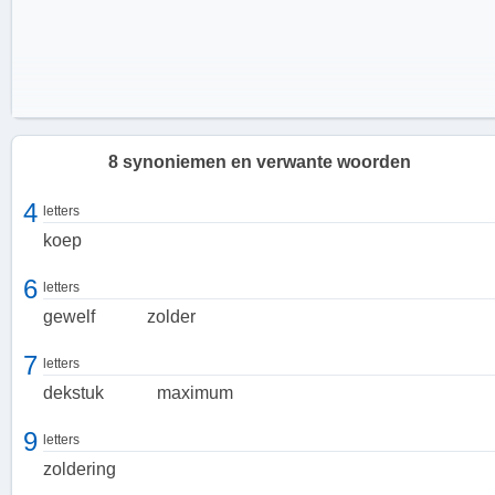
8 synoniemen en verwante woorden
4
letters
koep
6
letters
gewelf
zolder
7
letters
dekstuk
maximum
Dekschilderstuk en Dekstuk
9
letters
Een plafond kan ook dienen als een dekschilderstuk of dekstuk,
zoldering
waarbij het een decoratieve functie heeft. In deze context kan het
plafond versierd zijn met schilderingen, ornamenten, reliëfs of