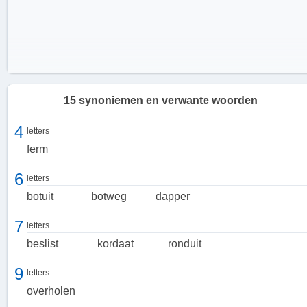
15 synoniemen en verwante woorden
4
letters
ferm
6
letters
botuit
botweg
dapper
7
letters
beslist
kordaat
ronduit
Kenmerken van een resoluut persoon
9
letters
Een resoluut persoon is kordaat en onverschrokken. Ze tonen
overholen
vastberadenheid en laten zich niet snel van hun pad afbrengen. Ze
zijn openhartig en zeggen waar het op staat, zonder omwegen. Ze