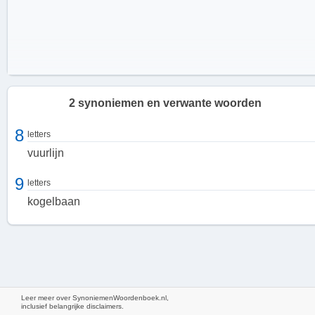
2 synoniemen en verwante woorden
8
letters
vuurlijn
9
letters
kogelbaan
Leer meer over SynoniemenWoordenboek.nl,
inclusief belangrijke disclaimers.
Hoe wordt de richting van een projectiel bepaald?