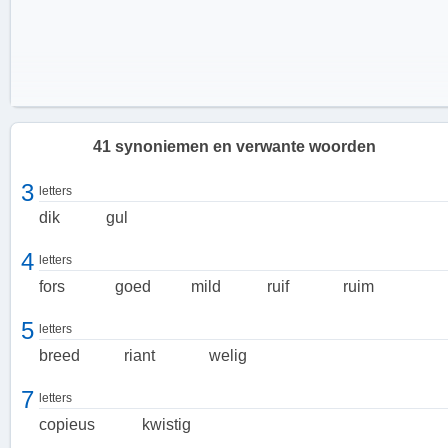
41 synoniemen en verwante woorden
3
letters
dik
gul
4
letters
fors
goed
mild
ruif
ruim
5
letters
breed
riant
welig
7
letters
Vorstelijk en Koninklijk
copieus
kwistig
Royaal kan ook verwijzen naar een vorstelijke of koninklijke manier