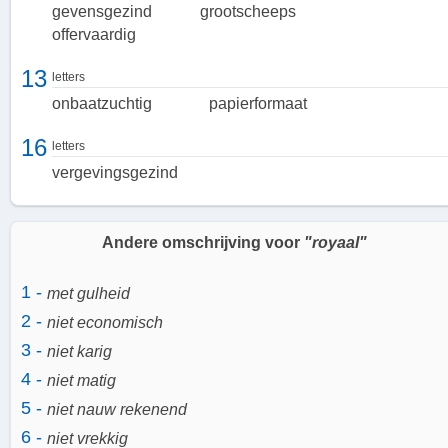
gevensgezind
grootscheeps
vorstelijkheid, grootsheid en ruimdenkendheid. Een royaal persoon
offervaardig
is vrijgevig, genereus en liberaal. Ze leven een leven van overvloed
en delen graag met anderen. Kortom, royaal zijn is een eigenschap
13
letters
die wordt gekenmerkt door vrijgevigheid, edelmoedigheid en een
ruimdenkende houding.
onbaatzuchtig
papierformaat
16
letters
vergevingsgezind
Andere omschrijving voor
"royaal"
1 -
met gulheid
2 -
niet economisch
3 -
niet karig
4 -
niet matig
5 -
niet nauw rekenend
6 -
niet vrekkig