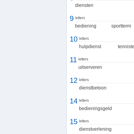
diensten
9
letters
bediening
sportterm
10
letters
hulpdienst
tennist
11
letters
uitserveren
12
letters
dienstbetoon
14
letters
bedieningsgeld
15
letters
dienstverlening