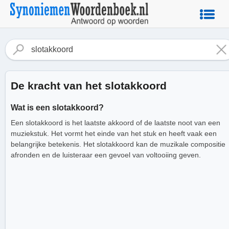
De kracht van het slotakkoord
Wat is een slotakkoord?
Een slotakkoord is het laatste akkoord of de laatste noot van een
muziekstuk. Het vormt het einde van het stuk en heeft vaak een
belangrijke betekenis. Het slotakkoord kan de muzikale compositie
afronden en de luisteraar een gevoel van voltooiing geven.