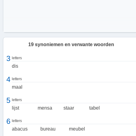
19 synoniemen en verwante woorden
3
letters
dis
4
letters
maal
5
letters
lijst
mensa
staar
tabel
Functioneel en praktisch
6
letters
Tafels zijn niet alleen functioneel, maar ook praktisch. Ze bieden
abacus
bureau
meubel
een stabiele en stevige ondergrond voor verschillende activiteiten.
Een eettafel is bijvoorbeeld de plek waar we gezamenlijk maaltijden