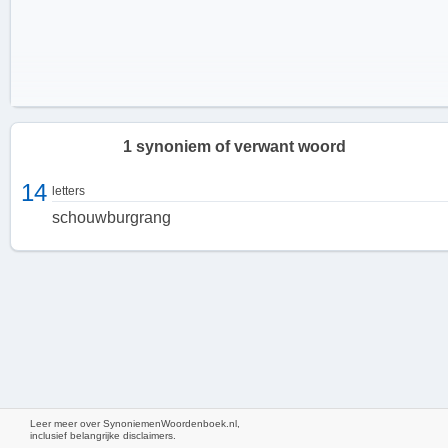
1 synoniem of verwant woord
14
letters
schouwburgrang
De voordelen van een theaterloge
Leer meer over SynoniemenWoordenboek.nl,
Een theaterloge biedt verschillende voordelen ten opzichte van
inclusief belangrijke disclaimers.