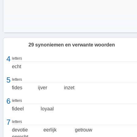
29 synoniemen en verwante woorden
4
letters
echt
5
letters
fides
ijver
inzet
6
letters
fideel
loyaal
7
letters
devotie
eerlijk
getrouw
De betekenis van trouw
oprecht