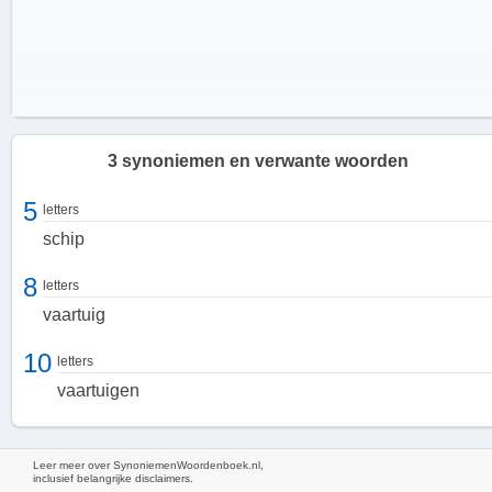
3 synoniemen en verwante woorden
5
letters
schip
8
letters
vaartuig
10
letters
vaartuigen
De eigenschappen van unjak
Unjak is uitgerust met geavanceerde technologieën en heeft een
Leer meer over SynoniemenWoordenboek.nl,
flexibel ontwerp dat aanpasbaar is aan verschillende
inclusief belangrijke disclaimers.
omstandigheden. Het vaartuig is robuust en betrouwbaar,