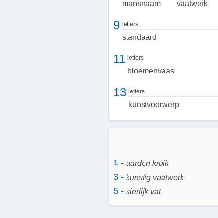
mansnaam
vaatwerk
9
letters
standaard
11
letters
bloemenvaas
13
letters
kunstvoorwerp
1 -
aarden kruik
3 -
kunstig vaatwerk
5 -
sierlijk vat