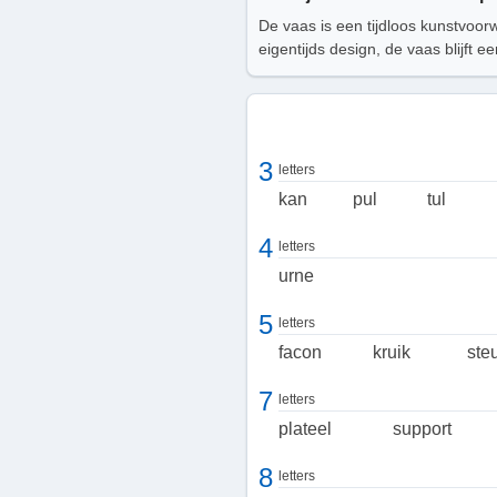
De vaas is een tijdloos kunstvoor
eigentijds design, de vaas blijft
3
letters
kan
pul
tul
4
letters
urne
5
letters
facon
kruik
ste
7
letters
plateel
support
8
letters