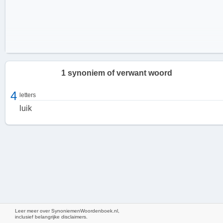
1 synoniem of verwant woord
4
letters
luik
Kenmerken en functies
Leer meer over SynoniemenWoordenboek.nl,
inclusief belangrijke disclaimers.